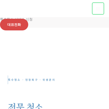
콘
텐
츠
특수청소 서비스 신청
로
대표전화
건
너
뛰
기
특수청소 · 현장복구 · 위생관리
현장에 맞는
전문 청소
서비스