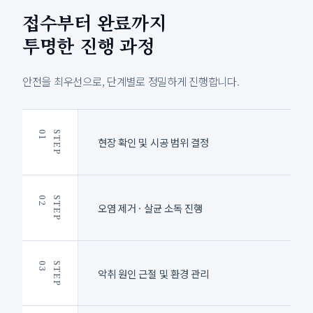
접수부터 완료까지
투명한 진행 과정
안전을 최우선으로, 단계별로 정밀하게 진행합니다.
1
S
T
E
P
0
현장 확인 및 시공 범위 결정
2
S
T
E
P
0
오염 제거 · 살균 소독 진행
3
S
T
E
P
0
악취 원인 근절 및 환경 관리