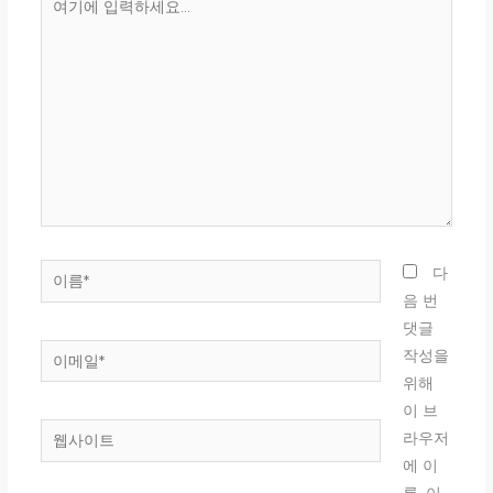
기
에
입
력
하
세
요...
이
다
름
음 번
*
댓글
이
작성을
메
위해
일
이 브
웹
*
라우저
사
에 이
이