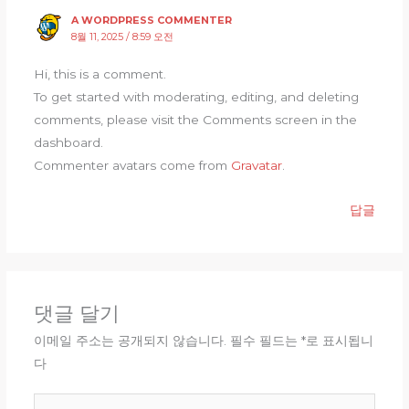
A WORDPRESS COMMENTER
8월 11, 2025 / 8:59 오전
Hi, this is a comment.
To get started with moderating, editing, and deleting
comments, please visit the Comments screen in the
dashboard.
Commenter avatars come from
Gravatar
.
답글
댓글 달기
이메일 주소는 공개되지 않습니다.
필수 필드는
*
로 표시됩니
다
여