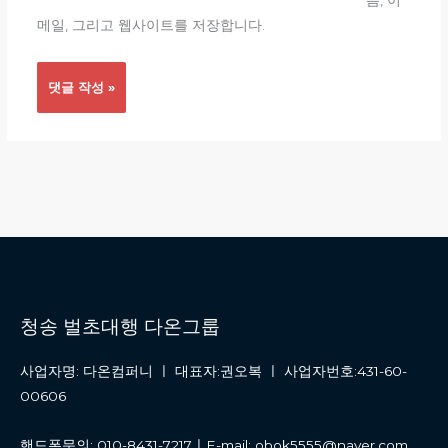
름, 이
트
메일, 그리고 웹사이트를 저장합니다.
청송 벌초대행 다온그룹
사업자명: 다온컴퍼니 ㅣ 대표자:권오복 ㅣ 사업자번호:431-60-
00606
핸드폰문의: 010-8431-7217ㅣE-mail: obok5555@naver.com